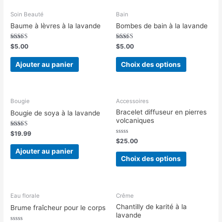
Soin Beauté
Bain
Baume à lèvres à la lavande
Bombes de bain à la lavande
Note
Note
$
5.00
$
5.00
5.00
5.00
sur 5
sur 5
Ajouter au panier
Choix des options
Bougie
Accessoires
Bracelet diffuseur en pierres
Bougie de soya à la lavande
volcaniques
Note
$
19.99
5.00
Note
$
25.00
sur 5
0
Ajouter au panier
sur
5
Choix des options
Eau florale
Crême
Chantilly de karité à la
Brume fraîcheur pour le corps
lavande