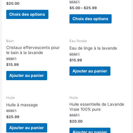
Note
$
20.00
0
Note
$
5.00
–
$
25.99
sur
5.00
5
Choix des options
sur 5
Choix des options
Bain
Eau florale
Cristaux effervescents pour
Eau de linge à la lavande
le bain à la lavande
Note
$
15.99
5.00
Note
$
15.99
sur 5
5.00
Ajouter au panier
sur 5
Ajouter au panier
Huile
Huile
Huile essentielle de Lavande
Huile à massage
Vraie 100% pure
Note
$
25.99
5.00
Note
$
20.00
sur 5
5.00
Ajouter au panier
sur 5
Ajouter au panier