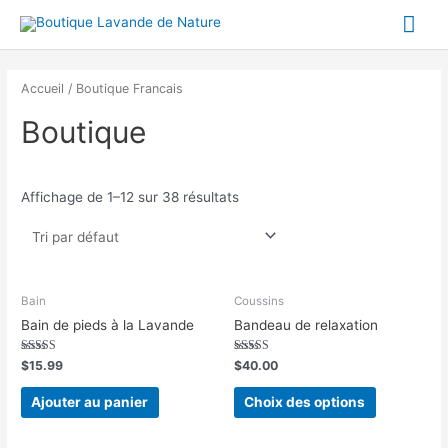
Aller
Me
au
contenu
prin
Accueil
/ Boutique Francais
Boutique
Affichage de 1–12 sur 38 résultats
Bain
Coussins
Bain de pieds à la Lavande
Bandeau de relaxation
Note
Note
$
15.99
$
40.00
5.00
5.00
sur 5
sur 5
Ajouter au panier
Choix des options