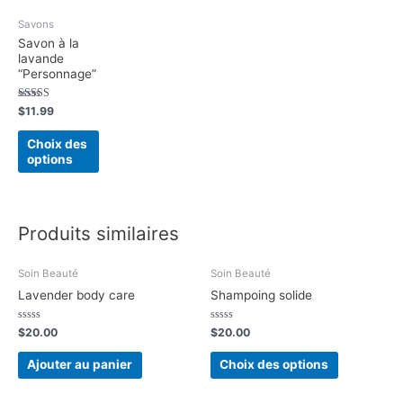
Savons
Savon à la
lavande
“Personnage”
Note
$
11.99
5.00
sur 5
Choix des
options
Produits similaires
Soin Beauté
Soin Beauté
Lavender body care
Shampoing solide
Note
Note
$
20.00
$
20.00
0
0
sur
sur
5
5
Ajouter au panier
Choix des options