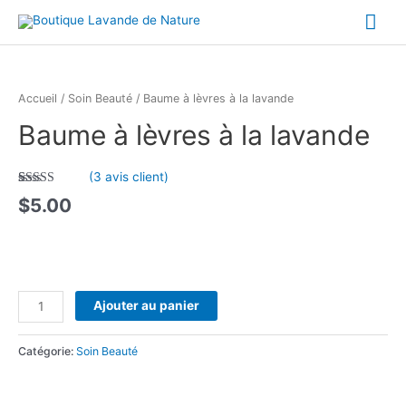
Aller
Me
au
contenu
prin
quantité
de
Accueil
/
Soin Beauté
/ Baume à lèvres à la lavande
Baume
Baume à lèvres à la lavande
à
lèvres
à
(
3
avis client)
la
Noté
3
5.00
$
5.00
lavande
sur 5 basé
sur
notations
client
Ajouter au panier
Catégorie:
Soin Beauté