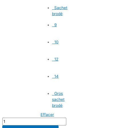
Sachet
brodé
9
10
12
14
Gros
sachet
brodé
Effacer