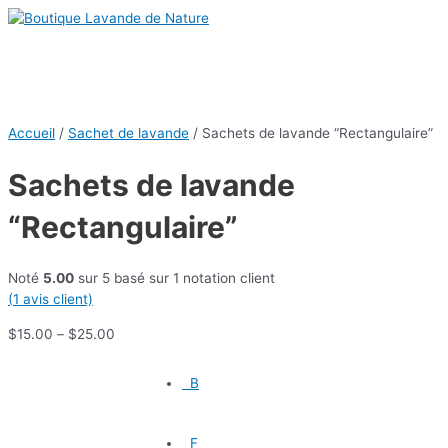
Menu
Aller
quantité
principal
au
de
contenu
Sachets
de
lavande
"Rectangulaire"
Accueil
/
Sachet de lavande
/ Sachets de lavande “Rectangulaire”
Sachets de lavande
“Rectangulaire”
Noté
5.00
sur 5 basé sur
1
notation client
(
1
avis client)
$
15.00
–
$
25.00
B
F