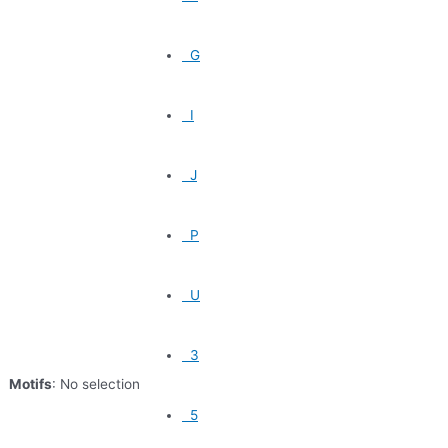
G
I
J
P
U
3
Motifs
:
No selection
5