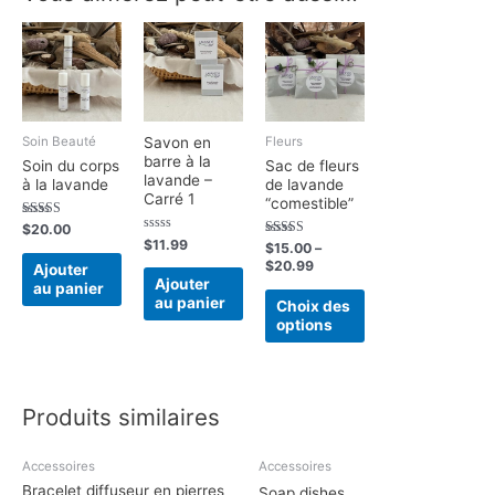
Soin Beauté
Savon en
Fleurs
barre à la
Soin du corps
Sac de fleurs
lavande –
à la lavande
de lavande
Carré 1
“comestible”
Note
$
20.00
5.00
Note
$
11.99
Note
$
15.00
–
sur 5
0
5.00
$
20.99
sur
Ajouter
sur 5
5
Ajouter
au panier
au panier
Choix des
options
Produits similaires
Accessoires
Accessoires
Bracelet diffuseur en pierres
Soap dishes