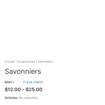
Accueil
/
Accessoires
/ Savonniers
Savonniers
(
1
avis client)
Noté
1
5.00
$
12.00
–
$
25.00
sur 5 basé
sur
notation
client
Articles
:
No selection