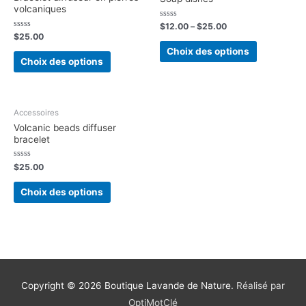
volcaniques
Note
$
12.00
–
$
25.00
0
Note
$
25.00
sur
0
5
Choix des options
sur
5
Choix des options
Accessoires
Volcanic beads diffuser
bracelet
Note
$
25.00
0
sur
5
Choix des options
Copyright © 2026
Boutique Lavande de Nature
.
Réalisé par
OptiMotClé