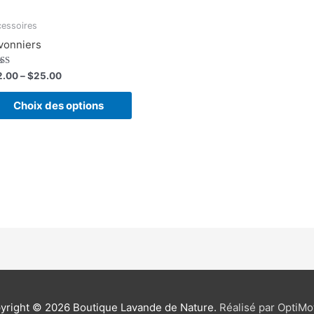
essoires
vonniers
e
2.00
–
$
25.00
0
5
Choix des options
yright © 2026
Boutique Lavande de Nature
.
Réalisé par OptiMo