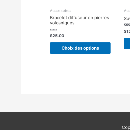
Accessoires
Acc
Bracelet diffuseur en pierres
Sa
volcaniques
Not
$
1
5.0
Note
$
25.00
sur 
0
sur
5
Choix des options
Cop