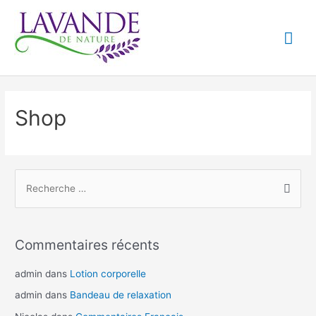
Aller
Me
au
contenu
prin
Shop
S
e
a
Commentaires récents
r
c
admin
dans
Lotion corporelle
h
admin
dans
Bandeau de relaxation
f