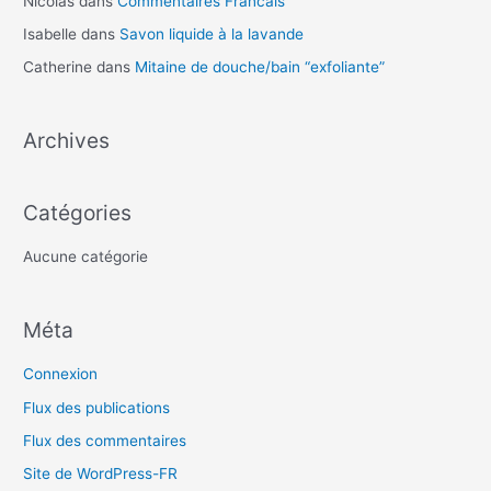
Nicolas
dans
Commentaires Francais
o
Isabelle
dans
Savon liquide à la lavande
r
Catherine
dans
Mitaine de douche/bain “exfoliante”
:
Archives
Catégories
Aucune catégorie
Méta
Connexion
Flux des publications
Flux des commentaires
Site de WordPress-FR